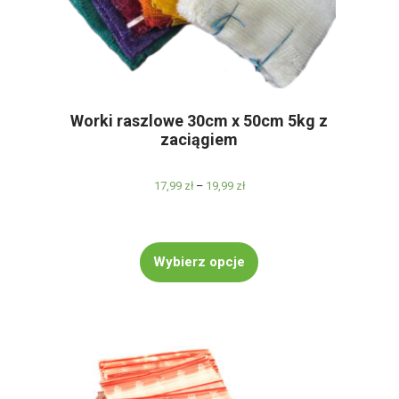
Worki raszlowe 30cm x 50cm 5kg z
zaciągiem
17,99
zł
–
19,99
zł
Zakres
cen:
od
Ten
17,99 zł
Wybierz opcje
produkt
do
ma
19,99 zł
wiele
wariantów.
Opcje
można
wybrać