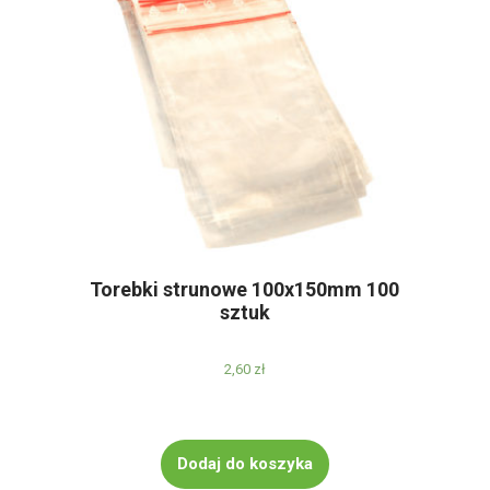
na
stronie
produktu
Torebki strunowe 100x150mm 100
sztuk
2,60
zł
Dodaj do koszyka