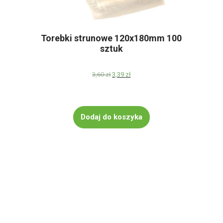
Torebki strunowe 120x180mm 100
sztuk
3,60
zł
Pierwotna
3,39
zł
Aktualna
cena
cena
wynosiła:
wynosi:
3,60 zł.
3,39 zł.
Dodaj do koszyka