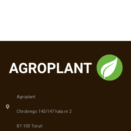
Agroplant
Chrobrego 145/147 hala nr 2
87-100 Toruń